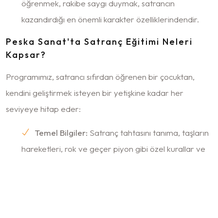
öğrenmek, rakibe saygı duymak, satrancın
kazandırdığı en önemli karakter özelliklerindendir.
Peska Sanat'ta Satranç Eğitimi Neleri
Kapsar?
Programımız, satrancı sıfırdan öğrenen bir çocuktan,
kendini geliştirmek isteyen bir yetişkine kadar her
seviyeye hitap eder:
Temel Bilgiler:
Satranç tahtasını tanıma, taşların
hareketleri, rok ve geçer piyon gibi özel kurallar ve
satranç yazısı (notasyon).
Açılış Prensipleri:
Oyuna nasıl başlanır? İtalyan
Açılışı, İspanyol Açılışı gibi temel açılışların arkasındaki
ana fikirler ve stratejiler.