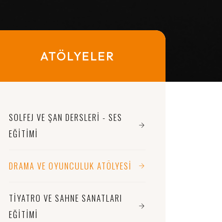
ATÖLYELER
SOLFEJ VE ŞAN DERSLERI - SES
EĞITIMI
DRAMA VE OYUNCULUK ATÖLYESI
TIYATRO VE SAHNE SANATLARI
EĞITIMI