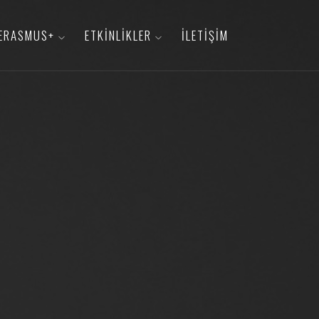
ERASMUS+
ETKINLIKLER
İLETIŞIM