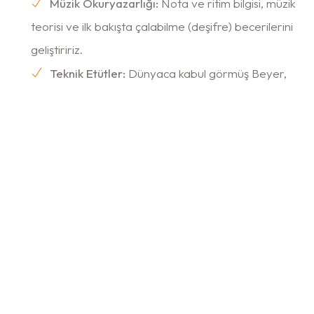
Müzik Okuryazarlığı:
Nota ve ritim bilgisi, müzik
teorisi ve ilk bakışta çalabilme (deşifre) becerilerini
geliştiririz.
Teknik Etütler:
Dünyaca kabul görmüş Beyer,
Czerny, Hanon gibi metotlarla parmak hakimiyetini,
hızını ve gücünü artırırız.
Müzikalite ve Yorum:
Bir eseri sadece
notalarıyla değil, nüansları, dinamikleri ve ruhuyla
birlikte yorumlama becerisi kazandırırız.
Farklı Stiller:
Öğrencilerimizin ilgi alanlarına göre
klasik, pop, caz veya film müziği gibi farklı türlerde
repertuvar çalışmaları yaparız.
Piyanoya Başlamak İçin İdeal Yaş Nedir?