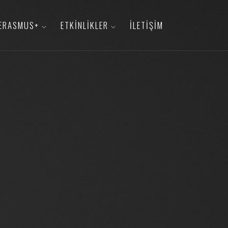
ERASMUS+
ETKINLIKLER
İLETIŞIM