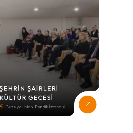
ŞEHRIN ŞAIRLERI
KÜLTÜR GECESI
Güzelyalı Mah. Pendik İstanbul